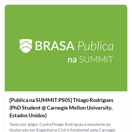
Brasil, tendo isso em mente, a Raissa está desenvolvendo um
estudo para avaliar se o combate a corrupção “a todo custo”
pode trazer impactos negativos para a sociedade. Raissa
classifica esses impactos como consequências não intencion
September 28, 2021
[Publica na SUMMIT PS05] Thiago Rodrigues
(PhD Student @ Carnegie Mellon University,
Estados Unidos)
Texto por @Igor CunhaThiago Rodrigues é estudante de
doutorado em Engenharia Civil e Ambiental pela Carnegie