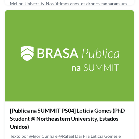
Mellon University. Nos últimos anos, os drones ganharam um
boom de popularidade e começaram a se tornar uma
alternativa real para grandes empresas de entrega, como a
Amazon e UPS. Thiago dedica sua pesquisa a entender como
os drones e outros novos dispositivos de entrega impactam o
consumo
September 28, 2021
[Publica na SUMMIT PS04] Leticia Gomes (PhD
Student @ Northeastern University, Estados
Unidos)
Texto por @Igor Cunha e @Rafael Dai Prá Leticia Gomes é