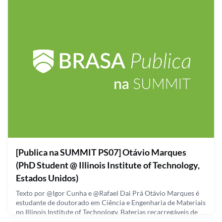
(derivados de petróleo e gás natural) que seriam normalme
September 30, 2021
[Publica na SUMMIT PS07] Otávio Marques
(PhD Student @ Illinois Institute of Technology,
Estados Unidos)
Texto por @Igor Cunha e @Rafael Dai Prá Otávio Marques é
estudante de doutorado em Ciência e Engenharia de Materiais
no Illinois Institute of Technology. Baterias recarregáveis de
lítio fazem parte de praticamente todas as atividades do nosso