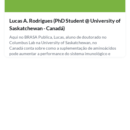
Lucas A. Rodrigues (PhD Student @ University of
Saskatchewan - Canadá)
Aqui no BRASA Publica, Lucas, aluno de doutorado no
Columbus Lab na University of Saskatchewan, no
Canadá conta sobre como a suplementação de aminoácidos
pode aumentar a performance do sistema imunológico e
também favorecer o crescimento de suínos frente à uma
condição de infecção. Lucas apresenta o seu artigo publicado
na Revista Científica Journal of Animal Science (para ver o
artigo na íntegra,
March 31, 2021