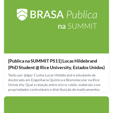
September 30, 2021
[Publica na SUMMIT PS11] Lucas Hildebrand
(PhD Student @ Rice University, Estados Unidos)
Texto por @Igor Cunha Lucas Hildebrand é estudante de
doutorado em Engenharia Química e Biomolecular na Rice
University. Qual a relação entre micro robôs, materiais com
propriedades controláveis e distribuição de medicamentos
pelo corpo humano? O Lucas está aqui para te explicar.
Através da sua pesquisa em partículas magnetizáveis
suspensas em um fluido, e as repostas das mesmas quando um
campo ma