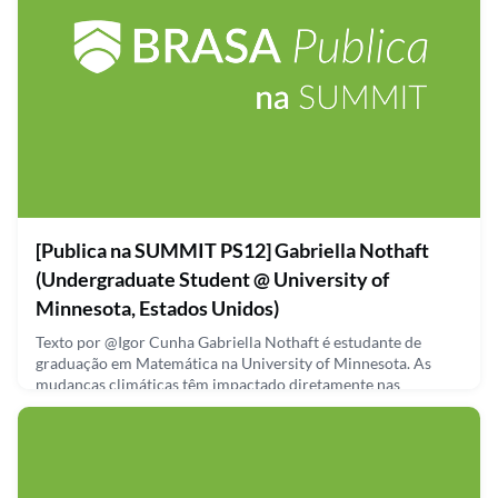
September 30, 2021
[Publica na SUMMIT PS12] Gabriella Nothaft
(Undergraduate Student @ University of
Minnesota, Estados Unidos)
Texto por @Igor Cunha Gabriella Nothaft é estudante de
graduação em Matemática na University of Minnesota. As
mudanças climáticas têm impactado diretamente nas
temperaturas dos oceanos, o que acarreta impactos negativos
na vida marinha, e interrupção de correntes oceânicas.
Desenvolver modelos matemáticos para analisar esses
fenômenos é muito importante. A pesquisa da Gabriella vem
justamente com