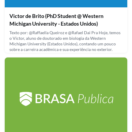
Victor de Brito (PhD Student @ Western
Michigan University - Estados Unidos)
Texto por: @Raffaella Queiroz e @Rafael Dai Pra Hoje, temos
o Victor, aluno de doutorado em biologia da Western
Michigan University (Estados Unidos), contando um pouco
sobre a carreira acadêmica e sua experiência no exterior.
Victor é graduado em biologia (UNIRIO) e mestre em zoologia
pelo Museu Nacional (UFRJ), e seu foco é na evolução e
ecologia de peixes. Nesse vídeo, ele fala sobre o dilema de
April 30, 2021