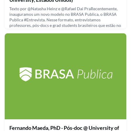
Texto por @Natasha Heinz e @Rafael Dai PraRecentemente,
inauguramos um novo modelo no BRASA Publica, o BRASA
Publica #Entrevista. Nesse formato, entrevistamos
professores, pós-docs e grad students brasileiros que estão no
exterior para discutir sobre sua trajetória, pesquisa e futuro.
Na segunda edição do BRASA Publica #Entrevista, tivemos a
presença de Bruno Guidio. Bruno é engenheiro civil e pós
September 15, 2021
Fernando Maeda, PhD - Pós-doc @ University of