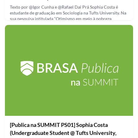
Texto por @Igor Cunha e @Rafael Dai Prá Sophia Costa é
estudante de graduação em Sociologia na Tufts University. Na
sua pesquisa intitulada “Otimismo em meio à pobreza
extrema: uma análise da Cidade de Deus, Rio de Janeiro,
durante a pandemia de COVID-19” Sophia analisa as razões
pelas quais a população de uma comunidade que sofreu
desproporcionalmente com a pandemia (devido a situação
financeira
September 23, 2021
[Publica na SUMMIT PS01] Sophia Costa
(Undergraduate Student @ Tufts University,