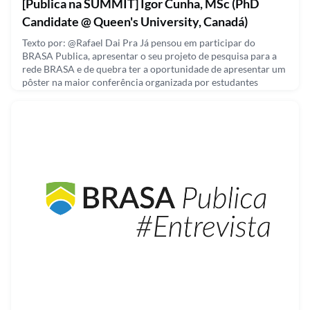
[Publica na SUMMIT] Igor Cunha, MSc (PhD
Candidate @ Queen's University, Canadá)
Texto por: @Rafael Dai Pra Já pensou em participar do
BRASA Publica, apresentar o seu projeto de pesquisa para a
rede BRASA e de quebra ter a oportunidade de apresentar um
pôster na maior conferência organizada por estudantes
brasileiros que estão no exterior, a BRASA Summit? Para
saber mais sobre a BRASA Summit, clique aqui! Faça como o
Igor, participe da BRASA Summit nos dias 8 e 9 de Outubro e
August 10, 2021