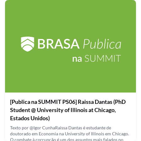
dia a dia. A pesquisa desenvolvida por Otávio tem como foco a
análise estrutural de materiais utilizados em baterias com o
intuito de criar baterias mais efi
September 30, 2021
[Publica na SUMMIT PS06] Raissa Dantas (PhD
Student @ University of Illinois at Chicago,
Estados Unidos)
Texto por @Igor CunhaRaissa Dantas é estudante de
doutorado em Economia na University of Illinois em Chicago.
O combate à corrupção é um dos assuntos mais falados no