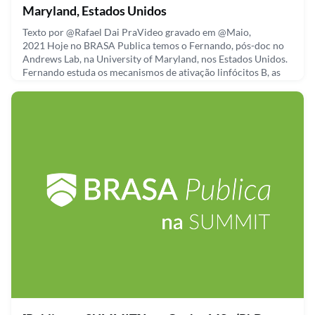
Maryland, Estados Unidos
Texto por @Rafael Dai PraVideo gravado em @Maio,
2021 Hoje no BRASA Publica temos o Fernando, pós-doc no
Andrews Lab, na University of Maryland, nos Estados Unidos.
Fernando estuda os mecanismos de ativação linfócitos B, as
células de defesa que produzem anticorpos no nosso corpo. O
artigo do Fernando está disponibilizado no formato pre-print,
no BiorXiv.___________________________________________
August 23, 2021