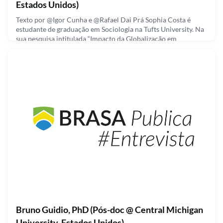
Estados Unidos)
Texto por @Igor Cunha e @Rafael Dai Prá Sophia Costa é
estudante de graduação em Sociologia na Tufts University. Na
sua pesquisa intitulada “Impacto da Globalização em
Reformas Educacionais em uma Escola de Elite Brasileira”
Sophia faz um estudo de caso sobre como uma escola de elite
brasileira está modificando os seus métodos de ensino para
atender as necessidades não só da comunidade escolar pre
September 23, 2021
Bruno Guidio, PhD (Pós-doc @ Central Michigan
University, Estados Unidos)