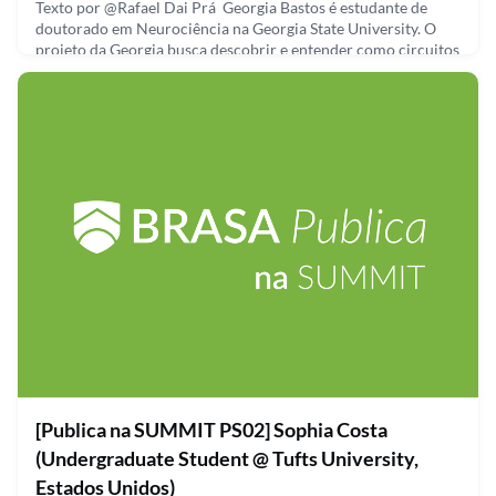
Texto por @Rafael Dai Prá Georgia Bastos é estudante de
doutorado em Neurociência na Georgia State University. O
projeto da Georgia busca descobrir e entender como circuitos
entre neurônios geram contexto para o processamento de
imagens no cérebro. Sempre que você assiste televisão, o seu
cérebro tenta decidir no que prestar atenção e focar. Georgia
diz que nessa situação o cérebro tenta distingu
September 25, 2021
[Publica na SUMMIT PS02] Sophia Costa
(Undergraduate Student @ Tufts University,
Estados Unidos)