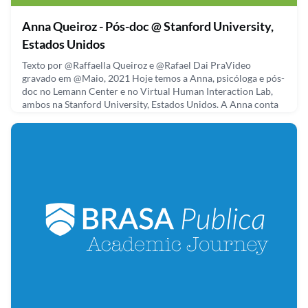
Anna Queiroz - Pós-doc @ Stanford University,
Estados Unidos
Texto por @Raffaella Queiroz e @Rafael Dai PraVideo
gravado em @Maio, 2021 Hoje temos a Anna, psicóloga e pós-
doc no Lemann Center e no Virtual Human Interaction Lab,
ambos na Stanford University, Estados Unidos. A Anna conta
sobre os estudos que fez durante seu doutorado em psicologia
cognitiva, cujo foco foi no uso de tecnologias na educação. A
Ana explorou, especificamente, como tecnologias ime
May 31, 2021