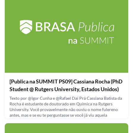
September 30, 2021
[Publica na SUMMIT PS09] Cassiana Rocha (PhD
Student @ Rutgers University, Estados Unidos)
Texto por @Igor Cunha e @Rafael Dai Prá Cassiana Batista da
Rocha é estudante de doutorado em Química na Rutgers
University. Você provavelmente não ouviu o nome fulereno
antes, mas e se eu te perguntasse se você já viu aquela
molécula que parece uma bola de futebol, provavelmente
você já viu né?! A pesquisa da Cassiana é focada nessa
molécula que ganhou o prêmio Nobel em 1996, e que tem