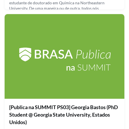
estudante de doutorado em Química na Northeastern
University. De uma maneira ou de outra, todos nós
experienciamos o impacto do aquecimento global e gases do
efeito estufa. A pesquisa que foi desenvolvida pela Leticia
durante a sua tese de graduação na Suffolk University, nos
Estados Unidos teve como principal foco a avaliação de uma
estratég
September 28, 2021
[Publica na SUMMIT PS03] Georgia Bastos (PhD
Student @ Georgia State University, Estados
Unidos)