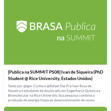
grandes po
September 30, 2021
[Publica na SUMMIT PS08] Ivan de Siqueira (PhD
Student @ Rice University, Estados Unidos)
Texto por @Igor Cunha e @Rafael Dai Prá Ivan Rosa de
Siqueira é estudante de doutorado em Engenharia Química e
Biomolecular na Rice University. Sua pesquisa combina a
produção de energia limpa ao desenvolvimento de novos
materiais multifuncionais. Ivan pretende apresentar uma via
alternativa e mais sustentável ao uso de combustíveis fósseis